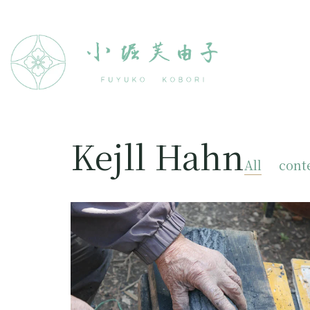
Kejll Hahn
All
cont