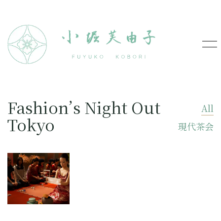
Fashion’s Night Out
All
Tokyo
現代茶会